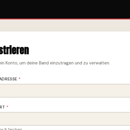
strieren
 ein Konto, um deine Band einzutragen und zu verwalten.
-ADRESSE
*
ORT
*
ns 8 Zeichen