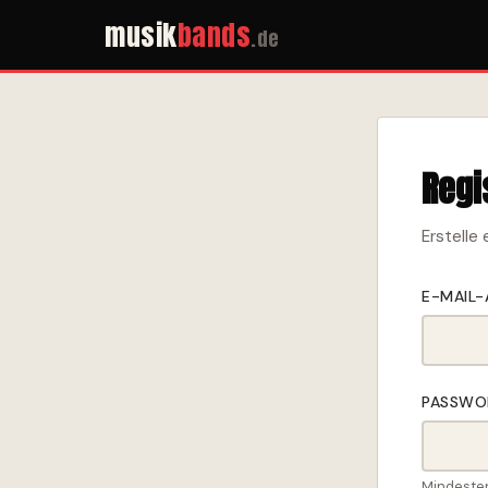
musik
bands
.de
Regi
Erstelle
E-MAIL
PASSW
Mindeste